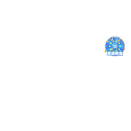
来自各方玩家的评价“弹”了出来
每条评论都对应一份信任，覆盖平台各个维度的真实体验。
【更新快】
每场比赛的进度、比分、数据都能及时同步，盈嘉体育 确
实在这方面很可靠。
【系统稳】
用了快两年，几乎没遇到系统崩溃或加载失败的情况，后台