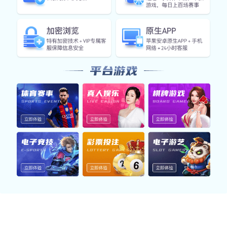
品牌使命愿景
盈嘉体育 秉持“技术、透明、安全、体验”为价值核心，致力
于打造面向未来的数字体育服务平台。
安全保障
平台架构以高标准安全规范为准则，保护用户数据资产。
公平透明